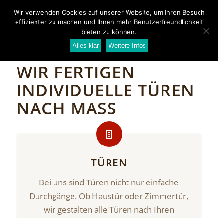
Wir verwenden Cookies auf unserer Website, um Ihren Besuch
effizienter zu machen und Ihnen mehr Benutzerfreundlichkeit
bieten zu können.
Alles klar
Weitere Infos
WIR FERTIGEN
INDIVIDUELLE TÜREN
NACH MASS
TÜREN
Bei uns sind Türen nicht nur einfache
Durchgänge. Ob Haustür oder Zimmertür,
wir gestalten alle Türen nach Ihren